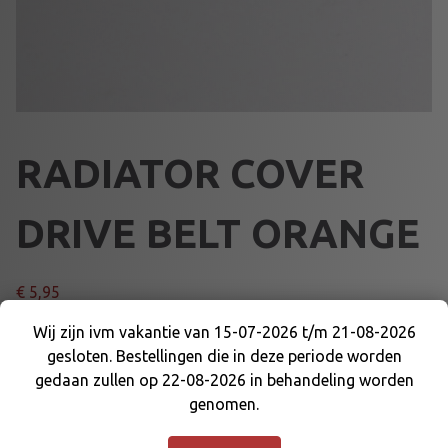
RADIATOR COVER
DRIVE BELT ORANGE
€
5,95
Wij zijn ivm vakantie van 15-07-2026 t/m 21-08-2026
The OR radiator curtain has a heat-sealed joint, which
gesloten. Bestellingen die in deze periode worden
Wij zijn ivm vakantie van 15-07-2026 t/m 21-08-
increases the component’s strength and durability.
gedaan zullen op 22-08-2026 in behandeling worden
2026 gesloten. Bestellingen die in deze periode
genomen.
worden gedaan zullen op 22-08-2026 in
R
Voeg toe aan winkelmand
behandeling worden genomen.
Negeren
A