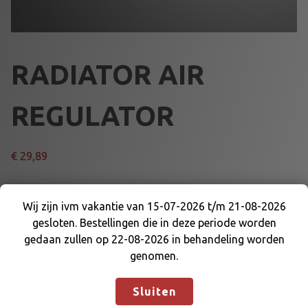
RADIATOR AIR
REGULATOR
€
29,89
FITS 56020
Wij zijn ivm vakantie van 15-07-2026 t/m 21-08-2026
R
gesloten. Bestellingen die in deze periode worden
Wij zijn ivm vakantie van 15-07-2026 t/m 21-08-
Voeg toe aan winkelmand
A
gedaan zullen op 22-08-2026 in behandeling worden
2026 gesloten. Bestellingen die in deze periode
D
genomen.
worden gedaan zullen op 22-08-2026 in
I
Artikelnummer:
56021
Categorieën:
KOELING EN DELEN
,
behandeling worden genomen.
Negeren
A
RADIATOR EN DELEN
Sluiten
T