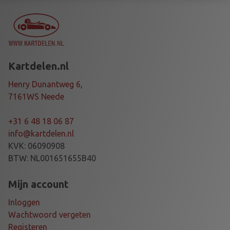
P
S
U
P
P
Kartdelen.nl
O
R
Henry Dunantweg 6,
T
7161WS Neede
X
3
+31 6 48 18 06 87
0
info@kartdelen.nl
T
KVK: 06090908
I
BTW: NL001651655B40
a
a
Mijn account
n
Inloggen
t
Wachtwoord vergeten
a
Registeren