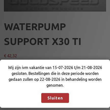
WATERPUMP
SUPPORT X30 TI
€
42,32
W
Wij zijn ivm vakantie van 15-07-2026 t/m 21-08-2026
Voeg toe aan winkelmand
A
gesloten. Bestellingen die in deze periode worden
Wij zijn ivm vakantie van 15-07-2026 t/m 21-08-
T
gedaan zullen op 22-08-2026 in behandeling worden
2026 gesloten. Bestellingen die in deze periode
E
genomen.
Artikelnummer:
55027TI30
Categorieën:
KOELING EN
worden gedaan zullen op 22-08-2026 in
R
DELEN
,
WATERPOMPEN
behandeling worden genomen.
Negeren
P
Sluiten
U
M