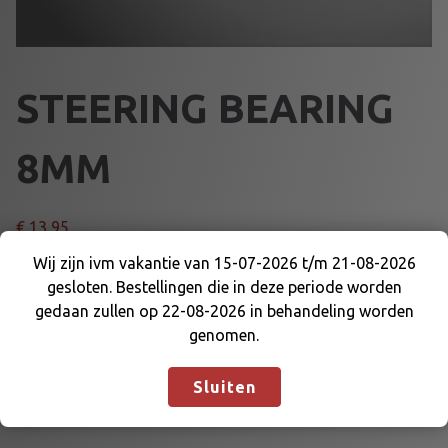
STEERING BEARING
8MM
€
13,95
Wij zijn ivm vakantie van 15-07-2026 t/m 21-08-2026
S
Voeg toe aan winkelmand
gesloten. Bestellingen die in deze periode worden
Wij zijn ivm vakantie van 15-07-2026 t/m 21-08-
T
gedaan zullen op 22-08-2026 in behandeling worden
2026 gesloten. Bestellingen die in deze periode
E
genomen.
worden gedaan zullen op 22-08-2026 in
E
Artikelnummer:
64326
Categorie:
LAGERS
behandeling worden genomen.
Negeren
R
Sluiten
I
N
G