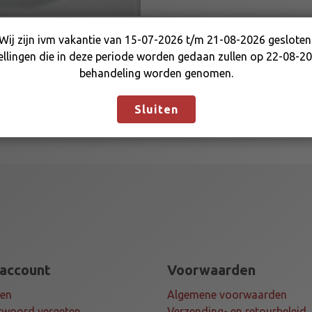
L
8
Wij zijn ivm vakantie van 15-07-2026 t/m 21-08-2026 gesloten
M
Wij zijn ivm vakantie van 15-07-2026 t/m 21-08-2026
ellingen die in deze periode worden gedaan zullen op 22-08-20
M
gesloten. Bestellingen die in deze periode worden gedaan
behandeling worden genomen.
M
zullen op 22-08-2026 in behandeling worden genomen.
A
Negeren
L
Sluiten
E
L
E
F
T
a
a
n
t
 account
Voorwaarden
a
l
gen
Algemene voorwaarden
woord vergeten
Verzending- en retourbeleid