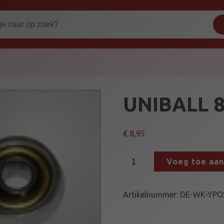
UNIBALL 
€
8,95
U
Voeg toe aa
N
I
B
Artikelnummer:
DE-WK-YPO
A
L