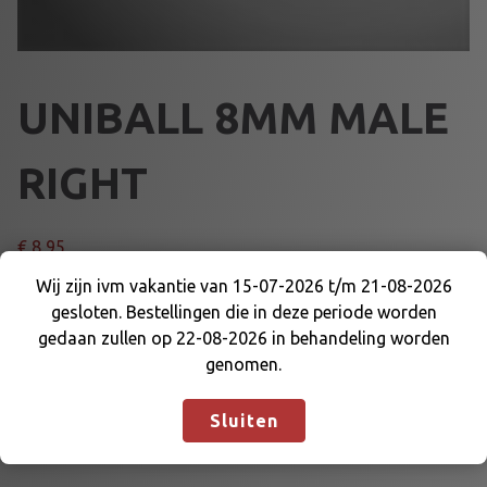
UNIBALL 8MM MALE
RIGHT
€
8,95
Wij zijn ivm vakantie van 15-07-2026 t/m 21-08-2026
U
Voeg toe aan winkelmand
gesloten. Bestellingen die in deze periode worden
Wij zijn ivm vakantie van 15-07-2026 t/m 21-08-
N
gedaan zullen op 22-08-2026 in behandeling worden
2026 gesloten. Bestellingen die in deze periode
I
genomen.
worden gedaan zullen op 22-08-2026 in
B
Artikelnummer:
DE-WK-YPOS8R
Categorie:
LAGERS
behandeling worden genomen.
Negeren
A
Sluiten
L
L
8