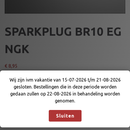
SPARKPLUG BR10 EG
NGK
€
8,95
S
Wij zijn ivm vakantie van 15-07-2026 t/m 21-08-2026
Voeg toe aan winkelmand
P
gesloten. Bestellingen die in deze periode worden
Wij zijn ivm vakantie van 15-07-2026 t/m 21-08-
A
gedaan zullen op 22-08-2026 in behandeling worden
2026 gesloten. Bestellingen die in deze periode
R
genomen.
Artikelnummer:
65277
Categorieën:
BOUGIE EN DELEN
,
worden gedaan zullen op 22-08-2026 in
K
MOTOR EN DELEN
behandeling worden genomen.
Negeren
P
Sluiten
L
U