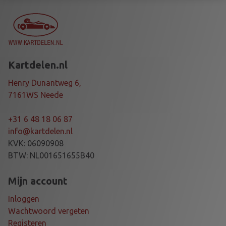
G
B
R
1
0
Kartdelen.nl
E
G
Henry Dunantweg 6,
N
7161WS Neede
G
K
+31 6 48 18 06 87
a
info@kartdelen.nl
a
KVK: 06090908
n
BTW: NL001651655B40
t
a
Mijn account
l
Inloggen
Wachtwoord vergeten
Registeren