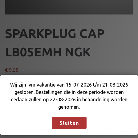
SPARKPLUG CAP
LB05EMH NGK
€
9,50
S
Wij zijn ivm vakantie van 15-07-2026 t/m 21-08-2026
Voeg toe aan winkelmand
P
gesloten. Bestellingen die in deze periode worden
Wij zijn ivm vakantie van 15-07-2026 t/m 21-08-
A
gedaan zullen op 22-08-2026 in behandeling worden
2026 gesloten. Bestellingen die in deze periode
R
genomen.
Artikelnummer:
65200
Categorieën:
BOUGIE EN DELEN
,
worden gedaan zullen op 22-08-2026 in
K
MOTOR EN DELEN
behandeling worden genomen.
Negeren
P
Sluiten
L
U