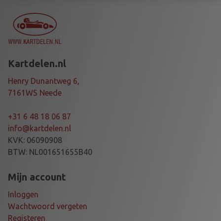
G
C
A
P
L
Kartdelen.nl
B
0
Henry Dunantweg 6,
5
7161WS Neede
E
M
+31 6 48 18 06 87
H
info@kartdelen.nl
N
KVK: 06090908
G
BTW: NL001651655B40
K
a
Mijn account
a
Inloggen
n
Wachtwoord vergeten
t
Registeren