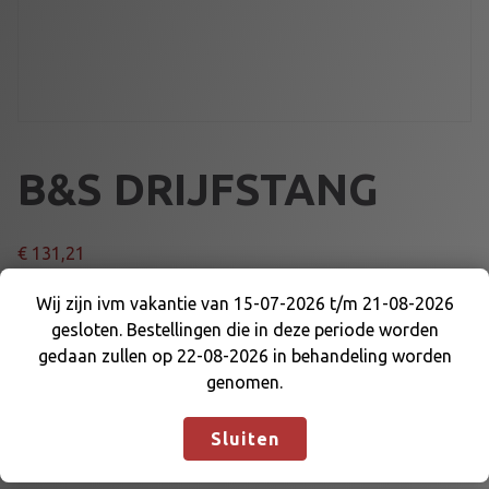
B&S DRIJFSTANG
€
131,21
Wij zijn ivm vakantie van 15-07-2026 t/m 21-08-2026
B
Voeg toe aan winkelmand
gesloten. Bestellingen die in deze periode worden
&
Wij zijn ivm vakantie van 15-07-2026 t/m 21-08-
gedaan zullen op 22-08-2026 in behandeling worden
S
2026 gesloten. Bestellingen die in deze periode
genomen.
D
Artikelnummer:
WF-557117
Categorieën:
B&S WORLD
worden gedaan zullen op 22-08-2026 in
R
FORMULA
,
MOTOR EN DELEN
behandeling worden genomen.
Negeren
I
Sluiten
J
F