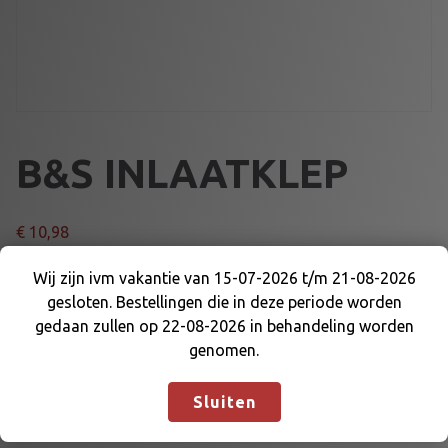
B&S INLAATKLEP
€
10,98
Wij zijn ivm vakantie van 15-07-2026 t/m 21-08-2026
B
Voeg toe aan winkelmand
gesloten. Bestellingen die in deze periode worden
&
Wij zijn ivm vakantie van 15-07-2026 t/m 21-08-
gedaan zullen op 22-08-2026 in behandeling worden
S
2026 gesloten. Bestellingen die in deze periode
genomen.
I
Artikelnummer:
WF-557017
Categorieën:
B&S WORLD
worden gedaan zullen op 22-08-2026 in
N
FORMULA
,
MOTOR EN DELEN
behandeling worden genomen.
Negeren
L
Sluiten
A
A