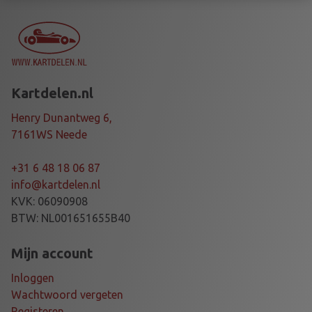
T
K
L
E
P
Kartdelen.nl
a
a
Henry Dunantweg 6,
n
7161WS Neede
t
a
+31 6 48 18 06 87
l
info@kartdelen.nl
KVK: 06090908
BTW: NL001651655B40
Mijn account
Inloggen
Wachtwoord vergeten
Registeren