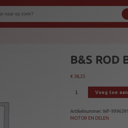
B&S ROD 
€
38,25
B
Voeg toe aa
&
S
R
Artikelnummer:
WF-999639
O
MOTOR EN DELEN
D