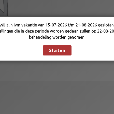
B
O
L
T
Wij zijn ivm vakantie van 15-07-2026 t/m 21-08-2026 gesloten
S
Wij zijn ivm vakantie van 15-07-2026 t/m 21-08-2026
ellingen die in deze periode worden gedaan zullen op 22-08-20
E
gesloten. Bestellingen die in deze periode worden gedaan
behandeling worden genomen.
T
zullen op 22-08-2026 in behandeling worden genomen.
a
Negeren
Sluiten
a
n
t
a
l