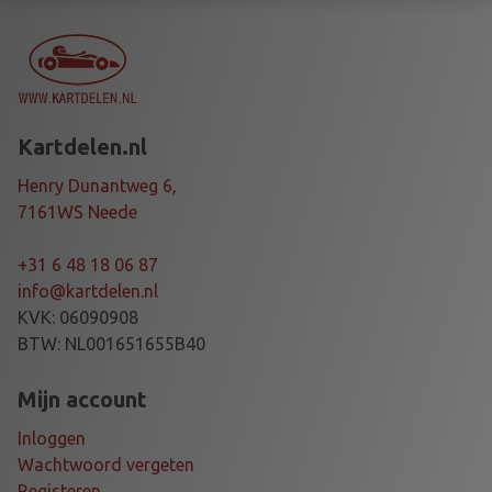
E
R
R
E
L
Kartdelen.nl
A
I
Henry Dunantweg 6,
S
7161WS Neede
a
a
+31 6 48 18 06 87
n
info@kartdelen.nl
t
KVK: 06090908
a
BTW: NL001651655B40
l
Mijn account
Inloggen
Wachtwoord vergeten
Registeren