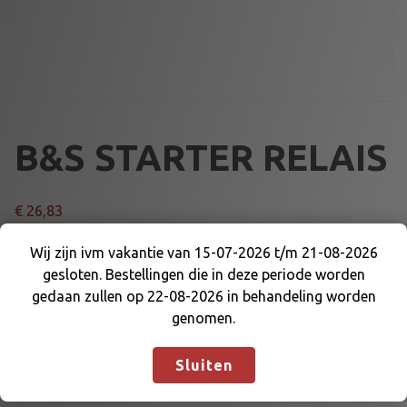
B&S STARTER RELAIS
€
26,83
Wij zijn ivm vakantie van 15-07-2026 t/m 21-08-2026
B
Voeg toe aan winkelmand
gesloten. Bestellingen die in deze periode worden
&
Wij zijn ivm vakantie van 15-07-2026 t/m 21-08-
gedaan zullen op 22-08-2026 in behandeling worden
S
2026 gesloten. Bestellingen die in deze periode
genomen.
S
Artikelnummer:
WF-557067
Categorieën:
B&S WORLD
worden gedaan zullen op 22-08-2026 in
T
FORMULA
,
MOTOR EN DELEN
behandeling worden genomen.
Negeren
A
Sluiten
R
T