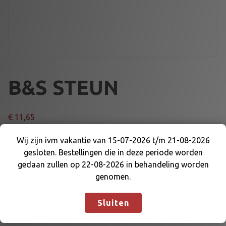
B&S STEUN
€
11,65
Wij zijn ivm vakantie van 15-07-2026 t/m 21-08-2026
B
Voeg toe aan winkelmand
gesloten. Bestellingen die in deze periode worden
&
Wij zijn ivm vakantie van 15-07-2026 t/m 21-08-
gedaan zullen op 22-08-2026 in behandeling worden
S
2026 gesloten. Bestellingen die in deze periode
genomen.
S
Artikelnummer:
WF-698024
Categorieën:
B&S WORLD
worden gedaan zullen op 22-08-2026 in
T
FORMULA
,
MOTOR EN DELEN
behandeling worden genomen.
Negeren
E
Sluiten
U
N