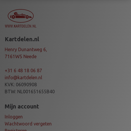
a
a
n
t
a
Kartdelen.nl
l
Henry Dunantweg 6,
7161WS Neede
+31 6 48 18 06 87
info@kartdelen.nl
KVK: 06090908
BTW: NL001651655B40
Mijn account
Inloggen
Wachtwoord vergeten
Registeren