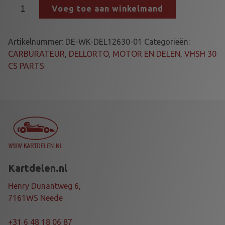
2
Voeg toe aan winkelmand
7
.
F
Artikelnummer:
DE-WK-DEL12630-01
Categorieën:
L
CARBURATEUR
,
DELLORTO
,
MOTOR EN DELEN
,
VHSH 30
O
CS PARTS
A
T
V
H
S
/
A
/
Kartdelen.nl
B
/
Henry Dunantweg 6,
H
7161WS Neede
9
.
+31 6 48 18 06 87