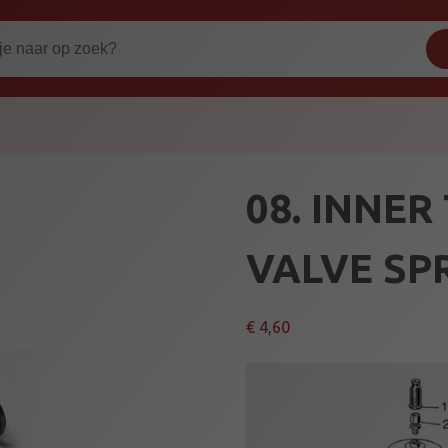
08. INNER
VALVE SP
€
4,60