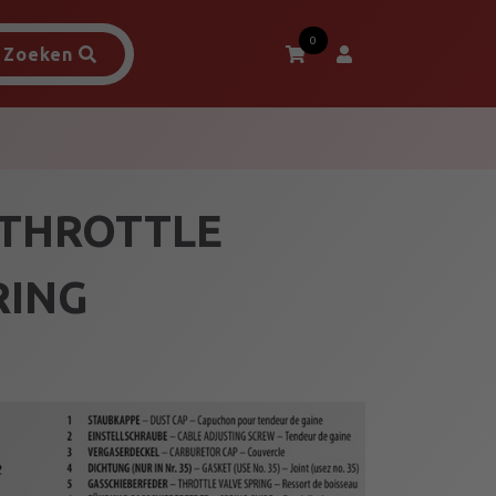
0
Zoeken
 THROTTLE
RING