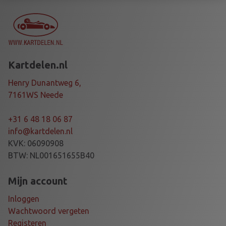
U
N
T
U
N
Kartdelen.nl
I
M
Henry Dunantweg 6,
G
7161WS Neede
R
O
+31 6 48 18 06 87
T
info@kartdelen.nl
A
KVK: 06090908
X
BTW: NL001651655B40
a
a
Mijn account
n
Inloggen
t
Wachtwoord vergeten
a
Registeren