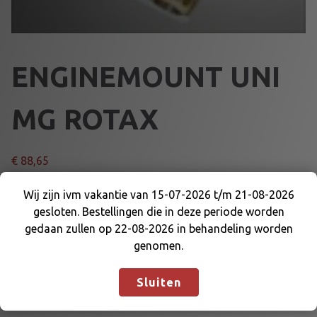
ENGINEMOUNT UNI
MG ROTAX
€
88,65
E
Wij zijn ivm vakantie van 15-07-2026 t/m 21-08-2026
Voeg toe aan winkelmand
N
gesloten. Bestellingen die in deze periode worden
Wij zijn ivm vakantie van 15-07-2026 t/m 21-08-
G
gedaan zullen op 22-08-2026 in behandeling worden
2026 gesloten. Bestellingen die in deze periode
I
genomen.
Artikelnummer:
44065MG
Categorieën:
MOTOR EN
worden gedaan zullen op 22-08-2026 in
N
DELEN
,
MOTORBEVESTIGING
behandeling worden genomen.
Negeren
E
Sluiten
M
O