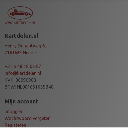
R
O
T
A
X
Kartdelen.nl
F
R
Henry Dunantweg 6,
1
7161WS Neede
2
5
+31 6 48 18 06 87
M
info@kartdelen.nl
A
KVK: 06090908
X
BTW: NL001651655B40
1
4
Mijn account
T
Inloggen
a
Wachtwoord vergeten
a
Registeren
n