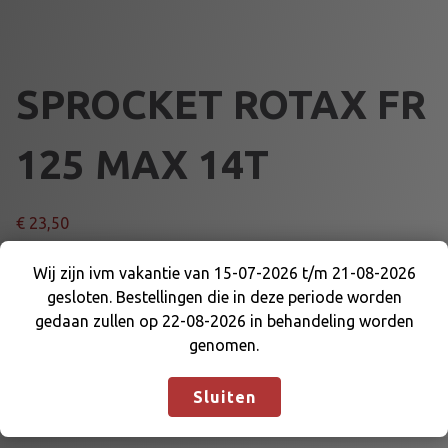
SPROCKET ROTAX FR
125 MAX 14T
€
23,50
S
Wij zijn ivm vakantie van 15-07-2026 t/m 21-08-2026
Voeg toe aan winkelmand
P
gesloten. Bestellingen die in deze periode worden
Wij zijn ivm vakantie van 15-07-2026 t/m 21-08-
R
gedaan zullen op 22-08-2026 in behandeling worden
2026 gesloten. Bestellingen die in deze periode
O
Artikelnummer:
DE-WK-MRRMZ14
Categorieën:
MOTOR
genomen.
worden gedaan zullen op 22-08-2026 in
C
EN DELEN
,
ROTAX
behandeling worden genomen.
Negeren
K
Sluiten
E
T