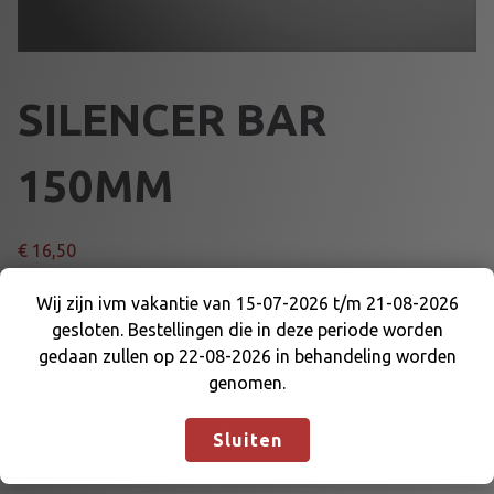
SILENCER BAR
150MM
€
16,50
S
Wij zijn ivm vakantie van 15-07-2026 t/m 21-08-2026
Voeg toe aan winkelmand
I
gesloten. Bestellingen die in deze periode worden
Wij zijn ivm vakantie van 15-07-2026 t/m 21-08-
L
gedaan zullen op 22-08-2026 in behandeling worden
2026 gesloten. Bestellingen die in deze periode
E
genomen.
Artikelnummer:
65022
Categorieën:
MOTOR EN DELEN
,
worden gedaan zullen op 22-08-2026 in
N
UITLATEN EN DELEN
behandeling worden genomen.
Negeren
C
Sluiten
E
R