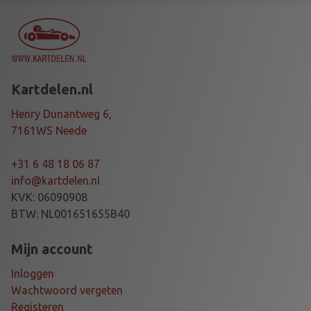
B
A
R
1
5
Kartdelen.nl
0
M
Henry Dunantweg 6,
M
7161WS Neede
a
a
+31 6 48 18 06 87
n
info@kartdelen.nl
t
KVK: 06090908
a
BTW: NL001651655B40
l
Mijn account
Inloggen
Wachtwoord vergeten
Registeren