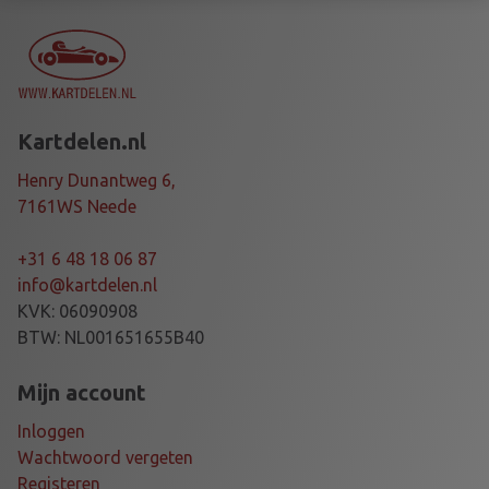
V
X
C
L
I
Kartdelen.nl
P
L
Henry Dunantweg 6,
I
7161WS Neede
N
K
+31 6 48 18 06 87
D
info@kartdelen.nl
I
KVK: 06090908
D
BTW: NL001651655B40
a
a
Mijn account
n
Inloggen
t
Wachtwoord vergeten
a
Registeren