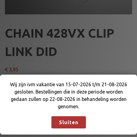
CHAIN 428VX CLIP
LINK DID
€
3,95
C
Wij zijn ivm vakantie van 15-07-2026 t/m 21-08-2026
Voeg toe aan winkelmand
H
gesloten. Bestellingen die in deze periode worden
Wij zijn ivm vakantie van 15-07-2026 t/m 21-08-
A
gedaan zullen op 22-08-2026 in behandeling worden
2026 gesloten. Bestellingen die in deze periode
I
genomen.
Artikelnummer:
36029VX
Categorieën:
KETTING 428
,
worden gedaan zullen op 22-08-2026 in
N
OVERBRENGING
behandeling worden genomen.
Negeren
4
Sluiten
2
8