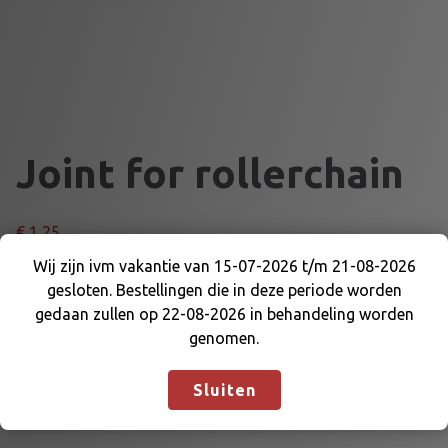
Joint for rollerchain
€
1,25
Wij zijn ivm vakantie van 15-07-2026 t/m 21-08-2026
J
Voeg toe aan winkelmand
gesloten. Bestellingen die in deze periode worden
Wij zijn ivm vakantie van 15-07-2026 t/m 21-08-
o
gedaan zullen op 22-08-2026 in behandeling worden
2026 gesloten. Bestellingen die in deze periode
i
genomen.
worden gedaan zullen op 22-08-2026 in
n
Categorieën:
KETTING 428
,
KETTING DELEN
behandeling worden genomen.
Negeren
t
Sluiten
f
o
r