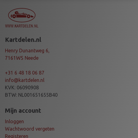
2
8
G
O
U
Kartdelen.nl
D
/
Henry Dunantweg 6,
G
7161WS Neede
O
U
+31 6 48 18 06 87
D
info@kartdelen.nl
D
KVK: 06090908
I
BTW: NL001651655B40
D
a
Mijn account
a
Inloggen
n
Wachtwoord vergeten
t
Registeren