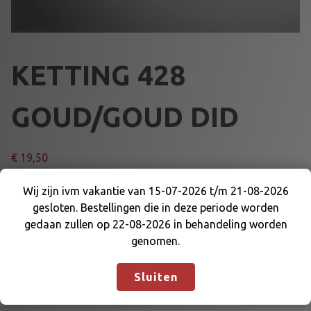
KETTING 428
GOUD/GOUD DID
€
19,50
K
Wij zijn ivm vakantie van 15-07-2026 t/m 21-08-2026
Voeg toe aan winkelmand
E
gesloten. Bestellingen die in deze periode worden
Wij zijn ivm vakantie van 15-07-2026 t/m 21-08-
T
gedaan zullen op 22-08-2026 in behandeling worden
2026 gesloten. Bestellingen die in deze periode
T
genomen.
Artikelnummer:
36026
Categorieën:
KETTING 428
,
worden gedaan zullen op 22-08-2026 in
I
OVERBRENGING
behandeling worden genomen.
Negeren
N
Sluiten
G
4