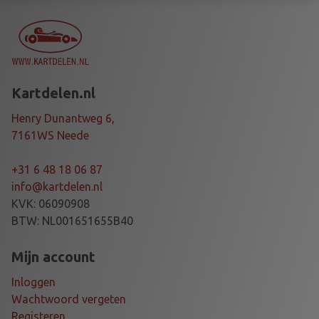
A
3
C
,
I
2
N
5
G
t
Kartdelen.nl
C
o
H
t
Henry Dunantweg 6,
A
€
7161WS Neede
I
N
3
+31 6 48 18 06 87
H
3
info@kartdelen.nl
A
,
KVK: 06090908
T
3
BTW: NL001651655B40
4
0
2
Mijn account
8
Inloggen
S
Wachtwoord vergeten
L
Registeren