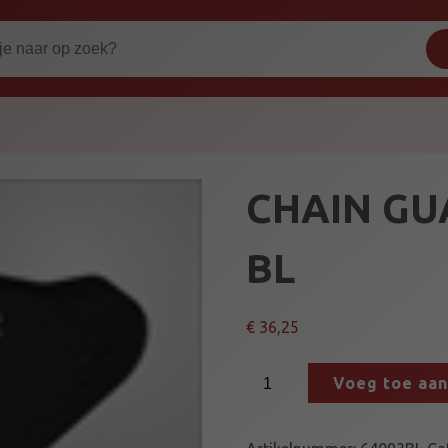
CHAIN GU
BL
€
36,25
C
Voeg toe aa
H
A
I