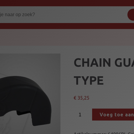
CHAIN GU
TYPE
€
35,25
C
Voeg toe aa
H
A
I