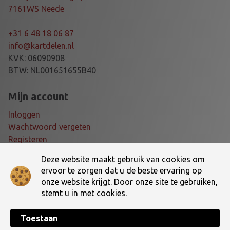
R
7161WS Neede
D
R
+31 6 48 18 06 87
O
info@kartdelen.nl
G
KVK: 06090908
E
BTW: NL001651655B40
K
O
Mijn account
P
Inloggen
P
Wachtwoord vergeten
E
Registeren
L
I
Deze website maakt gebruik van cookies om
Voorwaarden
N
ervoor te zorgen dat u de beste ervaring op
G
onze website krijgt. Door onze site te gebruiken,
Algemene voorwaarden
a
stemt u in met cookies.
Verzending- en retourbeleid
a
n
Toestaan
t