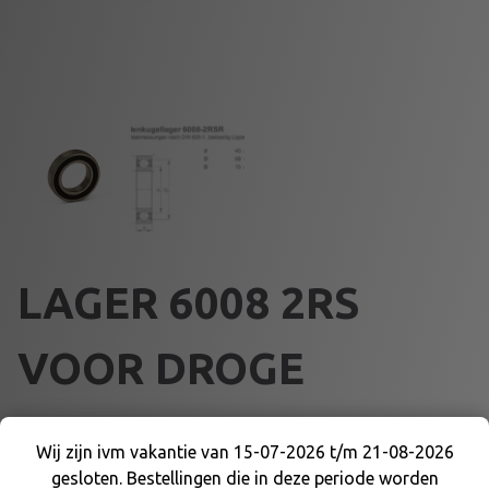
LAGER 6008 2RS
VOOR DROGE
KOPPELING
Wij zijn ivm vakantie van 15-07-2026 t/m 21-08-2026
gesloten. Bestellingen die in deze periode worden
Wij zijn ivm vakantie van 15-07-2026 t/m 21-08-