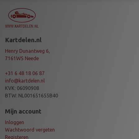
0
0
2
1
9
Kartdelen.nl
2
0
Henry Dunantweg 6,
T
7161WS Neede
a
a
+31 6 48 18 06 87
n
info@kartdelen.nl
t
KVK: 06090908
a
BTW: NL001651655B40
l
Mijn account
Inloggen
Wachtwoord vergeten
Registeren