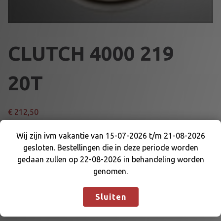
CLUTCH 4000 219
20T
€
212,50
C
Wij zijn ivm vakantie van 15-07-2026 t/m 21-08-2026
Voeg toe aan winkelmand
L
gesloten. Bestellingen die in deze periode worden
Wij zijn ivm vakantie van 15-07-2026 t/m 21-08-
U
gedaan zullen op 22-08-2026 in behandeling worden
2026 gesloten. Bestellingen die in deze periode
T
genomen.
Artikelnummer:
36170
Categorieën:
KOPPELING EN
worden gedaan zullen op 22-08-2026 in
C
DELEN
,
OVERBRENGING
behandeling worden genomen.
Negeren
H
Sluiten
4
0