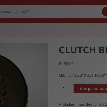
CLUTCH BE
€
156,68
CLUTCH BE 219 20T NORA
C
Voeg toe aa
L
U
T
Artikelnummer:
36255T20
C