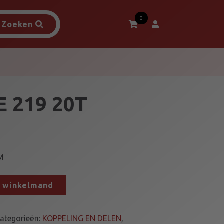
0
Zoeken
 219 20T
M
n winkelmand
ategorieën:
KOPPELING EN DELEN
,