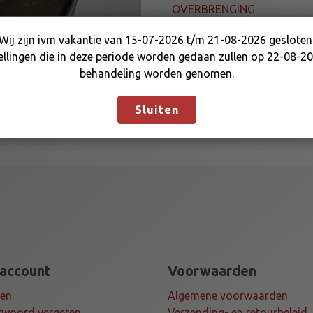
C
OVERBRENGING
H
Wij zijn ivm vakantie van 15-07-2026 t/m 21-08-2026 gesloten
B
Wij zijn ivm vakantie van 15-07-2026 t/m 21-08-2026
ellingen die in deze periode worden gedaan zullen op 22-08-20
E
gesloten. Bestellingen die in deze periode worden gedaan
behandeling worden genomen.
2
zullen op 22-08-2026 in behandeling worden genomen.
1
Negeren
9
Sluiten
2
0
T
a
a
n
t
a
l
 account
Voorwaarden
gen
Algemene voorwaarden
woord vergeten
Verzending- en retourbeleid