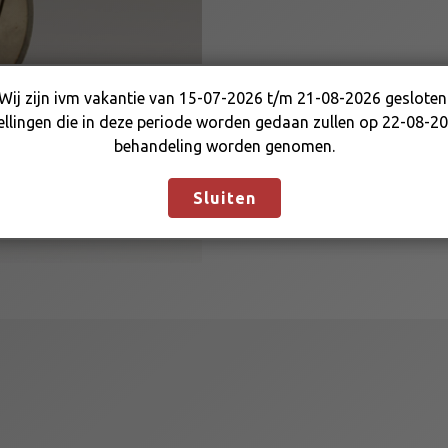
L
E
O
P
Wij zijn ivm vakantie van 15-07-2026 t/m 21-08-2026 gesloten
A
Wij zijn ivm vakantie van 15-07-2026 t/m 21-08-2026
ellingen die in deze periode worden gedaan zullen op 22-08-20
R
gesloten. Bestellingen die in deze periode worden gedaan
behandeling worden genomen.
D
zullen op 22-08-2026 in behandeling worden genomen.
a
Negeren
Sluiten
a
n
t
a
l