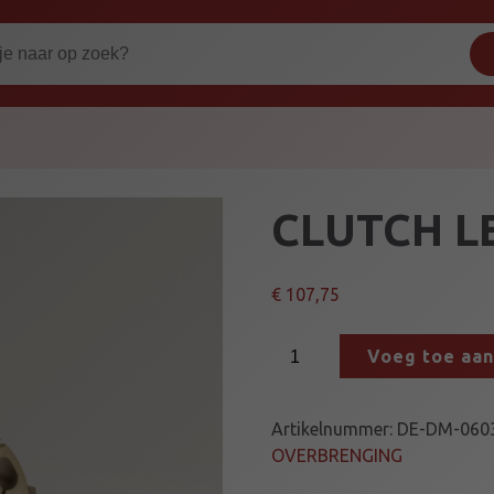
CLUTCH L
€
107,75
C
Voeg toe aa
L
U
T
Artikelnummer:
DE-DM-060
C
OVERBRENGING
H