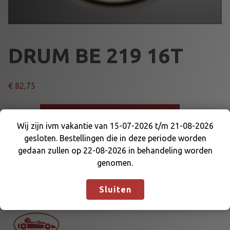
DRUM BE 219 16T
€
82,75
D
Voeg toe aan winkelmand
R
Wij zijn ivm vakantie van 15-07-2026 t/m 21-08-2026
U
gesloten. Bestellingen die in deze periode worden
Wij zijn ivm vakantie van 15-07-2026 t/m 21-08-
M
Artikelnummer:
36260
Categorieën:
KOPPELING EN
gedaan zullen op 22-08-2026 in behandeling worden
2026 gesloten. Bestellingen die in deze periode
B
DELEN
,
OVERBRENGING
genomen.
worden gedaan zullen op 22-08-2026 in
E
behandeling worden genomen.
Negeren
2
Sluiten
1
9
1