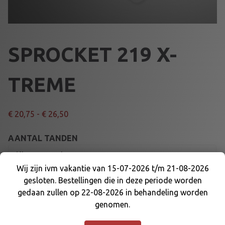
SPROCKET 219 X-
TREME
P
€
20,75
-
€
26,50
r
i
AANTAL TANDEN
j
s
Wij zijn ivm vakantie van 15-07-2026 t/m 21-08-2026
k
gesloten. Bestellingen die in deze periode worden
Wij zijn ivm vakantie van 15-07-2026 t/m 21-08-
l
gedaan zullen op 22-08-2026 in behandeling worden
2026 gesloten. Bestellingen die in deze periode
S
a
Voeg toe aan winkelmand
genomen.
worden gedaan zullen op 22-08-2026 in
P
s
behandeling worden genomen.
Negeren
R
s