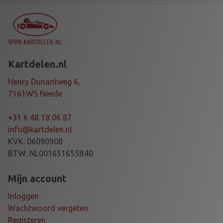
S
C
R
E
W
Kartdelen.nl
S
E
Henry Dunantweg 6,
T
7161WS Neede
6
M
+31 6 48 18 06 87
M
info@kartdelen.nl
a
KVK: 06090908
a
BTW: NL001651655B40
n
t
Mijn account
a
Inloggen
l
Wachtwoord vergeten
Registeren