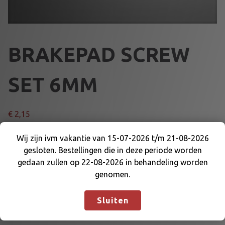
BRAKEPAD SCREW
SET 6MM
€
2,15
B
Wij zijn ivm vakantie van 15-07-2026 t/m 21-08-2026
Voeg toe aan winkelmand
R
gesloten. Bestellingen die in deze periode worden
Wij zijn ivm vakantie van 15-07-2026 t/m 21-08-
A
gedaan zullen op 22-08-2026 in behandeling worden
2026 gesloten. Bestellingen die in deze periode
K
genomen.
Artikelnummer:
14103
Categorieën:
DIVERSE
,
REM EN
worden gedaan zullen op 22-08-2026 in
E
DELEN
behandeling worden genomen.
Negeren
P
Sluiten
A
D