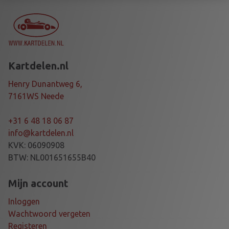
I
T
B
R
A
Kartdelen.nl
K
E
Henry Dunantweg 6,
P
7161WS Neede
U
M
+31 6 48 18 06 87
P
info@kartdelen.nl
R
KVK: 06090908
A
BTW: NL001651655B40
C
I
Mijn account
N
Inloggen
G
Wachtwoord vergeten
a
Registeren