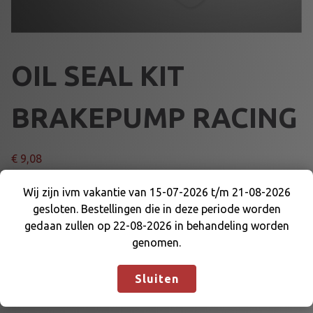
OIL SEAL KIT
BRAKEPUMP RACING
€
9,08
O
Wij zijn ivm vakantie van 15-07-2026 t/m 21-08-2026
Voeg toe aan winkelmand
I
gesloten. Bestellingen die in deze periode worden
Wij zijn ivm vakantie van 15-07-2026 t/m 21-08-
L
gedaan zullen op 22-08-2026 in behandeling worden
2026 gesloten. Bestellingen die in deze periode
S
genomen.
Artikelnummer:
64668K
Categorieën:
worden gedaan zullen op 22-08-2026 in
E
HOOFDREMCYLINDER
,
REM EN DELEN
behandeling worden genomen.
Negeren
A
Sluiten
L
K