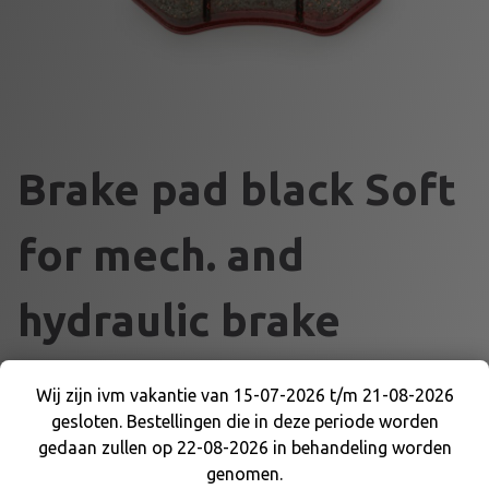
Brake pad black Soft
for mech. and
hydraulic brake
€
26,95
Wij zijn ivm vakantie van 15-07-2026 t/m 21-08-2026
gesloten. Bestellingen die in deze periode worden
Wij zijn ivm vakantie van 15-07-2026 t/m 21-08-
Brake pad black Soft for mech. and hydraulic brake
gedaan zullen op 22-08-2026 in behandeling worden
2026 gesloten. Bestellingen die in deze periode
genomen.
worden gedaan zullen op 22-08-2026 in
B