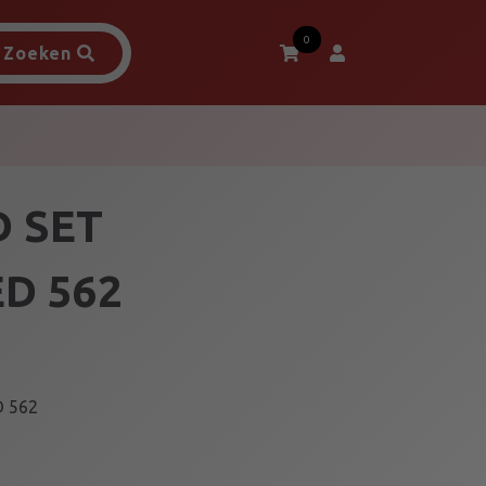
0
Zoeken
 SET
D 562
 562