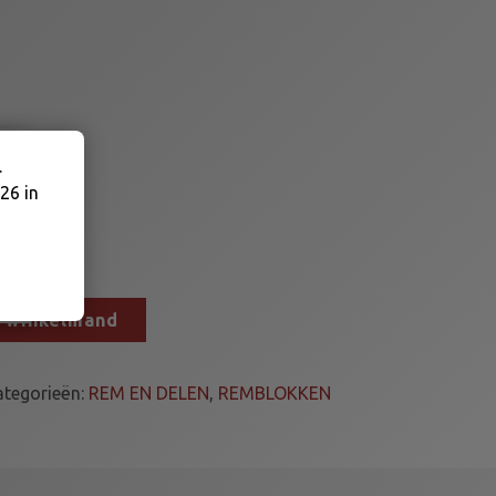
.
26 in
n winkelmand
ategorieën:
REM EN DELEN
,
REMBLOKKEN