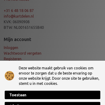
E
E
+31 6 48 18 06 87
D
info@kartdelen.nl
4
KVK: 06090908
7
BTW: NL001651655B40
5
a
Mijn account
a
Inloggen
n
Wachtwoord vergeten
t
Registeren
a
l
Deze website maakt gebruik van cookies om
Voorwaarden
ervoor te zorgen dat u de beste ervaring op
onze website krijgt. Door onze site te gebruiken,
Algemene voorwaarden
stemt u in met cookies.
Verzending- en retourbeleid
Toestaan
Made with ♥ by
TotalWebCreations
Copyright © 2026 Dé online kartshop van Nederland! | Kartdelen.nl. All