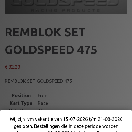
REMBLOK SET
GOLDSPEED 475
€
32,23
REMBLOK SET GOLDSPEED 475
Position
Front
Kart Type
Race
Height mm
45
Part number
15475-14
Wij zijn ivm vakantie van 15-07-2026 t/m 21-08-2026
gesloten. Bestellingen die in deze periode worden
Length mm
36
Wij zijn ivm vakantie van 15-07-2026 t/m 21-08-