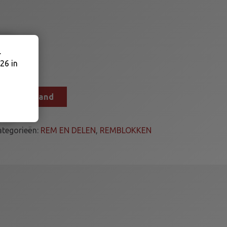
.
26 in
n winkelmand
ategorieën:
REM EN DELEN
,
REMBLOKKEN