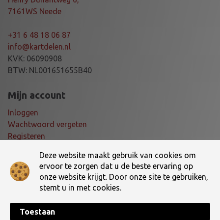
P
7161WS Neede
E
E
+31 6 48 18 06 87
D
info@kartdelen.nl
5
KVK: 06090908
4
BTW: NL001651655B40
3
a
Mijn account
a
Inloggen
n
Wachtwoord vergeten
t
Registeren
a
l
Deze website maakt gebruik van cookies om
Voorwaarden
ervoor te zorgen dat u de beste ervaring op
onze website krijgt. Door onze site te gebruiken,
Algemene voorwaarden
stemt u in met cookies.
Verzending- en retourbeleid
Toestaan