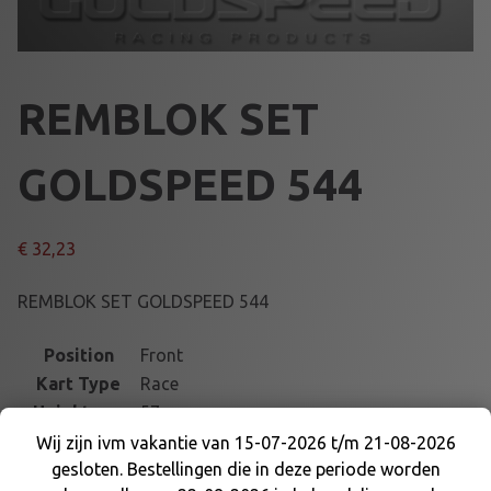
REMBLOK SET
GOLDSPEED 544
€
32,23
REMBLOK SET GOLDSPEED 544
Position
Front
Kart Type
Race
Height mm
57
Part number
15544-14
Wij zijn ivm vakantie van 15-07-2026 t/m 21-08-2026
gesloten. Bestellingen die in deze periode worden
Length mm
32
Wij zijn ivm vakantie van 15-07-2026 t/m 21-08-