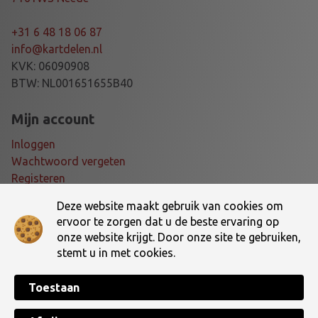
E
E
+31 6 48 18 06 87
D
info@kartdelen.nl
5
KVK: 06090908
4
BTW: NL001651655B40
4
a
Mijn account
a
Inloggen
n
Wachtwoord vergeten
t
Registeren
a
l
Deze website maakt gebruik van cookies om
Voorwaarden
ervoor te zorgen dat u de beste ervaring op
onze website krijgt. Door onze site te gebruiken,
Algemene voorwaarden
stemt u in met cookies.
Verzending- en retourbeleid
Toestaan
Made with ♥ by
TotalWebCreations
Copyright © 2026 Dé online kartshop van Nederland! | Kartdelen.nl. All