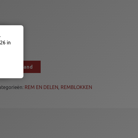
.
26 in
n winkelmand
ategorieën:
REM EN DELEN
,
REMBLOKKEN