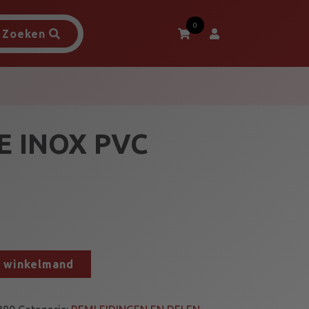
0
Zoeken
E INOX PVC
n winkelmand