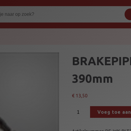
BRAKEPIP
390mm
€
13,50
B
Voeg toe aa
R
A
K