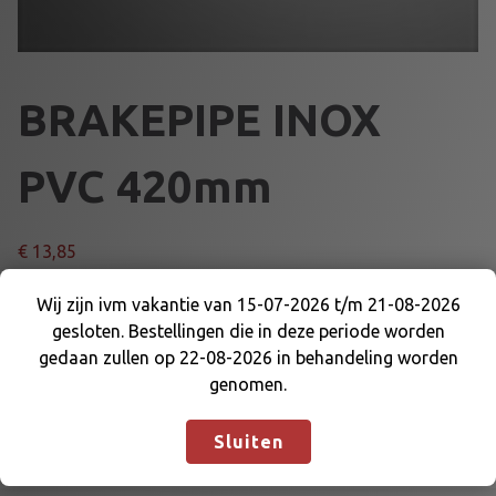
BRAKEPIPE INOX
PVC 420mm
€
13,85
B
Wij zijn ivm vakantie van 15-07-2026 t/m 21-08-2026
Voeg toe aan winkelmand
R
gesloten. Bestellingen die in deze periode worden
Wij zijn ivm vakantie van 15-07-2026 t/m 21-08-
A
gedaan zullen op 22-08-2026 in behandeling worden
2026 gesloten. Bestellingen die in deze periode
K
genomen.
Artikelnummer:
DE-WK-BLT420
Categorie:
REMLEIDINGEN
worden gedaan zullen op 22-08-2026 in
E
EN DELEN
behandeling worden genomen.
Negeren
P
Sluiten
I
P