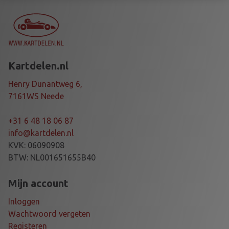
E
I
N
O
X
Kartdelen.nl
P
V
Henry Dunantweg 6,
C
7161WS Neede
4
2
+31 6 48 18 06 87
0
info@kartdelen.nl
m
KVK: 06090908
m
BTW: NL001651655B40
a
a
Mijn account
n
Inloggen
t
Wachtwoord vergeten
a
Registeren