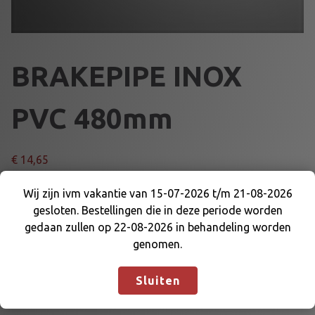
BRAKEPIPE INOX
PVC 480mm
€
14,65
B
Wij zijn ivm vakantie van 15-07-2026 t/m 21-08-2026
Voeg toe aan winkelmand
R
gesloten. Bestellingen die in deze periode worden
Wij zijn ivm vakantie van 15-07-2026 t/m 21-08-
A
gedaan zullen op 22-08-2026 in behandeling worden
2026 gesloten. Bestellingen die in deze periode
K
genomen.
Artikelnummer:
DE-WK-BLT480
Categorie:
REMLEIDINGEN
worden gedaan zullen op 22-08-2026 in
E
EN DELEN
behandeling worden genomen.
Negeren
P
Sluiten
I
P