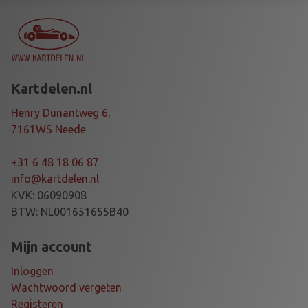
E
I
N
O
X
Kartdelen.nl
P
V
Henry Dunantweg 6,
C
7161WS Neede
4
8
+31 6 48 18 06 87
0
info@kartdelen.nl
m
KVK: 06090908
m
BTW: NL001651655B40
a
a
Mijn account
n
Inloggen
t
Wachtwoord vergeten
a
Registeren