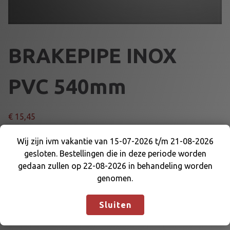
BRAKEPIPE INOX
PVC 540mm
€
15,45
B
Wij zijn ivm vakantie van 15-07-2026 t/m 21-08-2026
Voeg toe aan winkelmand
R
gesloten. Bestellingen die in deze periode worden
Wij zijn ivm vakantie van 15-07-2026 t/m 21-08-
A
gedaan zullen op 22-08-2026 in behandeling worden
2026 gesloten. Bestellingen die in deze periode
K
genomen.
Artikelnummer:
DE-WK-BLT540
Categorie:
REMLEIDINGEN
worden gedaan zullen op 22-08-2026 in
E
EN DELEN
behandeling worden genomen.
Negeren
P
Sluiten
I
P