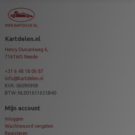
E
I
N
O
X
Kartdelen.nl
P
V
Henry Dunantweg 6,
C
7161WS Neede
5
4
+31 6 48 18 06 87
0
info@kartdelen.nl
m
KVK: 06090908
m
BTW: NL001651655B40
a
a
Mijn account
n
Inloggen
t
Wachtwoord vergeten
a
Registeren