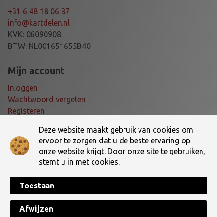
4
+31 6 48 18 06 87
0
info@kartdelen.nl
a
KVK: 06090908
a
BTW: NL001651655B40
n
t
Mijn account
a
Inloggen
l
Wachtwoord vergeten
Registeren
Deze website maakt gebruik van cookies om
Voorwaarden
ervoor te zorgen dat u de beste ervaring op
onze website krijgt. Door onze site te gebruiken,
Algemene voorwaarden
stemt u in met cookies.
Verzending- en retourbeleid
Toestaan
Made with ♥ by
TotalWebCreations
Copyright © 2026 Dé online kartshop van Nederland! | Kartdelen.nl. All
Afwijzen
Rights Reserved.