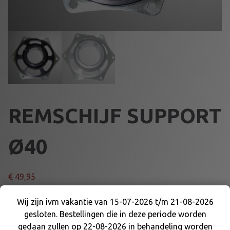
REMSCHIJF SUPPORT
Ø40
€
49,95
KLEUR
Wij zijn ivm vakantie van 15-07-2026 t/m 21-08-2026
gesloten. Bestellingen die in deze periode worden
Wij zijn ivm vakantie van 15-07-2026 t/m 21-08-
gedaan zullen op 22-08-2026 in behandeling worden
2026 gesloten. Bestellingen die in deze periode