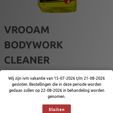
VROOAM
BODYWORK
CLEANER
€
8,50
Wij zijn ivm vakantie van 15-07-2026 t/m 21-08-2026
gesloten. Bestellingen die in deze periode worden
Wij zijn ivm vakantie van 15-07-2026 t/m 21-08-
V
Voeg toe aan winkelmand
gedaan zullen op 22-08-2026 in behandeling worden
2026 gesloten. Bestellingen die in deze periode
R
genomen.
worden gedaan zullen op 22-08-2026 in
O
behandeling worden genomen.
Negeren
O
Artikelnummer:
76550
Categorieën:
SMEERMIDDELEN
,
Sluiten
A
VROOAM