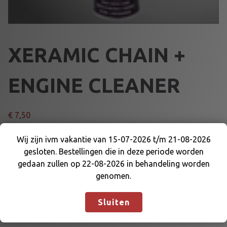
XERAMIC CHAIN +
ENGINE CLEANER
€
7,50
X
Wij zijn ivm vakantie van 15-07-2026 t/m 21-08-2026
Voeg toe aan winkelmand
E
gesloten. Bestellingen die in deze periode worden
Wij zijn ivm vakantie van 15-07-2026 t/m 21-08-
R
gedaan zullen op 22-08-2026 in behandeling worden
2026 gesloten. Bestellingen die in deze periode
A
genomen.
Artikelnummer:
76045
Categorieën:
SMEERMIDDELEN
,
worden gedaan zullen op 22-08-2026 in
M
XERAMIC
behandeling worden genomen.
Negeren
I
Sluiten
C
C