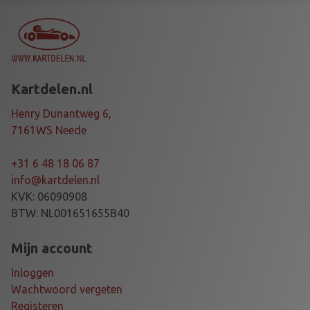
H
A
I
N
+
Kartdelen.nl
E
N
Henry Dunantweg 6,
G
7161WS Neede
I
N
+31 6 48 18 06 87
E
info@kartdelen.nl
C
KVK: 06090908
L
BTW: NL001651655B40
E
A
Mijn account
N
Inloggen
E
Wachtwoord vergeten
R
Registeren