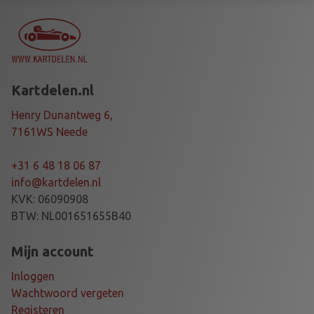
O
P
P
E
R
Kartdelen.nl
P
A
Henry Dunantweg 6,
S
7161WS Neede
T
E
+31 6 48 18 06 87
a
info@kartdelen.nl
a
KVK: 06090908
n
BTW: NL001651655B40
t
a
Mijn account
l
Inloggen
Wachtwoord vergeten
Registeren