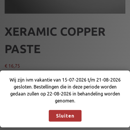
XERAMIC COPPER
PASTE
€
16,75
X
Wij zijn ivm vakantie van 15-07-2026 t/m 21-08-2026
Voeg toe aan winkelmand
E
gesloten. Bestellingen die in deze periode worden
Wij zijn ivm vakantie van 15-07-2026 t/m 21-08-
R
gedaan zullen op 22-08-2026 in behandeling worden
2026 gesloten. Bestellingen die in deze periode
A
genomen.
Artikelnummer:
76042
Categorieën:
SMEERMIDDELEN
,
worden gedaan zullen op 22-08-2026 in
M
XERAMIC
behandeling worden genomen.
Negeren
I
Sluiten
C
C