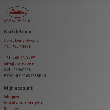
H
I
T
E
C
Kartdelen.nl
H
A
Henry Dunantweg 6,
I
7161WS Neede
N
S
+31 6 48 18 06 87
P
info@kartdelen.nl
R
KVK: 06090908
A
BTW: NL001651655B40
Y
a
Mijn account
a
Inloggen
n
Wachtwoord vergeten
t
Registeren