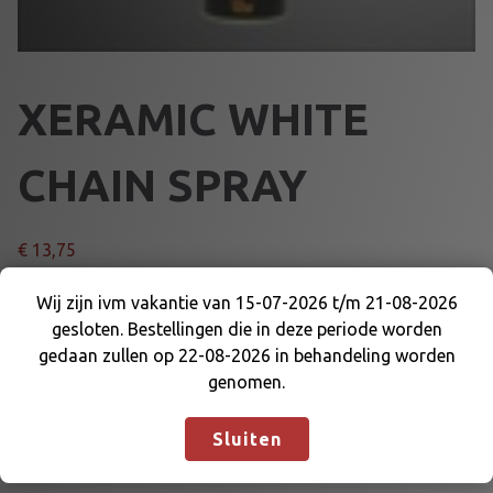
XERAMIC WHITE
CHAIN SPRAY
€
13,75
X
Wij zijn ivm vakantie van 15-07-2026 t/m 21-08-2026
Voeg toe aan winkelmand
E
gesloten. Bestellingen die in deze periode worden
Wij zijn ivm vakantie van 15-07-2026 t/m 21-08-
R
gedaan zullen op 22-08-2026 in behandeling worden
2026 gesloten. Bestellingen die in deze periode
A
genomen.
Artikelnummer:
76028
Categorieën:
SMEERMIDDELEN
,
worden gedaan zullen op 22-08-2026 in
M
XERAMIC
behandeling worden genomen.
Negeren
I
Sluiten
C
W