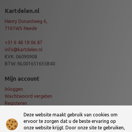
O
Kartdelen.nl
R
V
Henry Dunantweg 6,
O
7161WS Neede
O
R
+31 6 48 18 06 87
B
info@kartdelen.nl
U
KVK: 06090908
M
BTW: NL001651655B40
B
E
Mijn account
R
Inloggen
a
Wachtwoord vergeten
a
Registeren
n
t
Deze website maakt gebruik van cookies om
Voorwaarden
a
ervoor te zorgen dat u de beste ervaring op
l
onze website krijgt. Door onze site te gebruiken,
Algemene voorwaarden