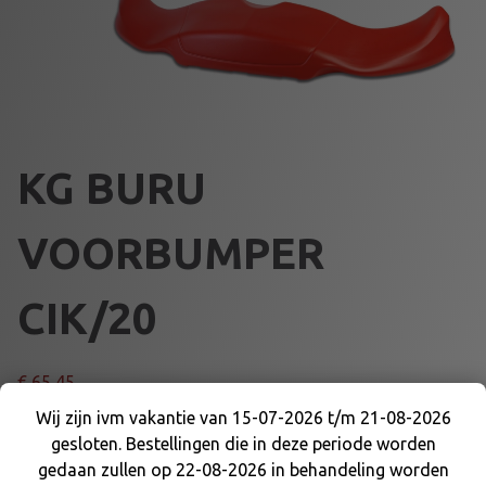
KG BURU
VOORBUMPER
CIK/20
€
65,45
Wij zijn ivm vakantie van 15-07-2026 t/m 21-08-2026
KLEUR
gesloten. Bestellingen die in deze periode worden
Wij zijn ivm vakantie van 15-07-2026 t/m 21-08-
gedaan zullen op 22-08-2026 in behandeling worden
2026 gesloten. Bestellingen die in deze periode