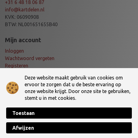
C
+31 6 48 18 06 87
I
info@kartdelen.nl
K
KVK: 06090908
/
BTW: NL001651655B40
2
0
Mijn account
a
Inloggen
a
Wachtwoord vergeten
n
Registeren
t
a
Deze website maakt gebruik van cookies om
Voorwaarden
l
ervoor te zorgen dat u de beste ervaring op
onze website krijgt. Door onze site te gebruiken,
Algemene voorwaarden
stemt u in met cookies.
Verzending- en retourbeleid
Toestaan
Made with ♥ by
TotalWebCreations
Copyright © 2026 Dé online kartshop van Nederland! | Kartdelen.nl. All
Afwijzen
Rights Reserved.